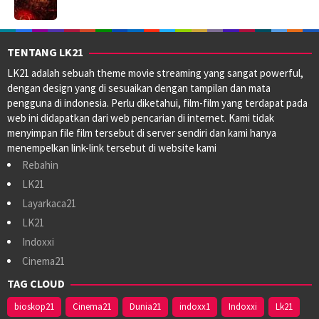
TENTANG LK21
LK21 adalah sebuah theme movie streaming yang sangat powerful,
dengan design yang di sesuaikan dengan tampilan dan mata
pengguna di indonesia. Perlu diketahui, film-film yang terdapat pada
web ini didapatkan dari web pencarian di internet. Kami tidak
menyimpan file film tersebut di server sendiri dan kami hanya
menempelkan link-link tersebut di website kami
Rebahin
LK21
Layarkaca21
LK21
Indoxxi
Cinema21
TAG CLOUD
bioskop21
Cinema21
Dunia21
indoxx1
Indoxxi
Lk21