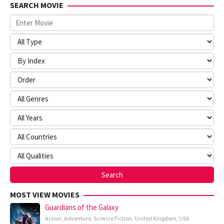
SEARCH MOVIE
Spencer
Taylor
,
Stockton
David
Porter
,
Zack
Smith
MOST VIEW MOVIES
Guardians of the Galaxy
Action
,
Adventure
,
Science Fiction
,
United Kingdom
,
USA