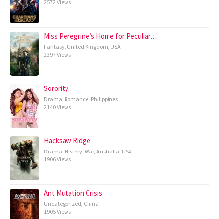
2572 Views
Miss Peregrine’s Home for Peculiar…
Fantasy
,
United Kingdom
,
USA
2397 Views
Sorority
Drama
,
Romance
,
Philippines
2140 Views
Hacksaw Ridge
Drama
,
History
,
War
,
Australia
,
USA
1906 Views
Ant Mutation Crisis
Uncategorized
,
China
1905 Views