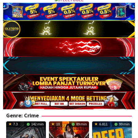
Genre: Crime
7.3
142 min
10
89 min
6.811
99 min