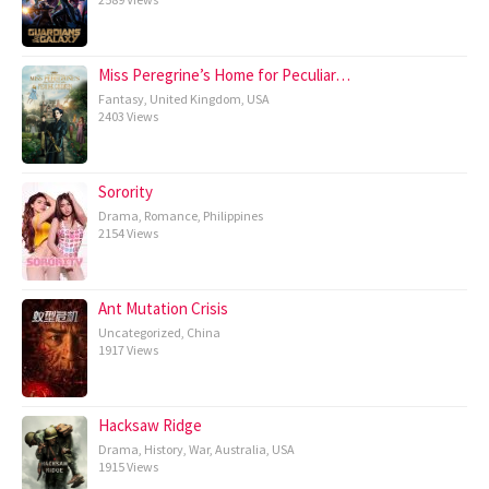
Miss Peregrine’s Home for Peculiar…
Fantasy
,
United Kingdom
,
USA
2403 Views
Sorority
Drama
,
Romance
,
Philippines
2154 Views
Ant Mutation Crisis
Uncategorized
,
China
1917 Views
Hacksaw Ridge
Drama
,
History
,
War
,
Australia
,
USA
1915 Views