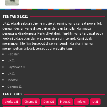
TENTANG LK21
LK21 adalah sebuah theme movie streaming yang sangat powerful,
dengan design yang di sesuaikan dengan tampilan dan mata
pengguna di indonesia. Perlu diketahui, film-film yang terdapat pada
web ini didapatkan dari web pencarian di internet. Kami tidak
menyimpan file film tersebut di server sendiri dan kami hanya
menempelkan link-link tersebut di website kami
Rebahin
LK21
Layarkaca21
LK21
Indoxxi
Cinema21
TAG CLOUD
bioskop21
Cinema21
Dunia21
indoxx1
Indoxxi
Lk21