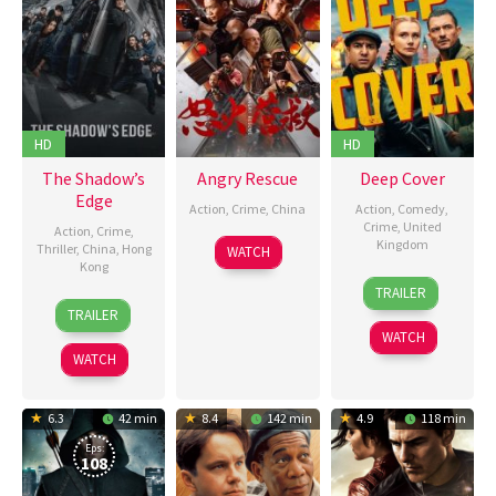
HD
HD
The Shadow’s
Angry Rescue
Deep Cover
Edge
Action
,
Crime
,
China
Action
,
Comedy
,
Crime
,
United
Action
,
Crime
,
4
王
Kingdom
Thriller
,
China
,
Hong
WATCH
Kong
May
清
12
Tom
2025
亭
TRAILER
16
Larry
Jun
Kingsley
TRAILER
Aug
Yang
2025
WATCH
2025
WATCH
6.3
42 min
8.4
142 min
4.9
118 min
Eps:
108