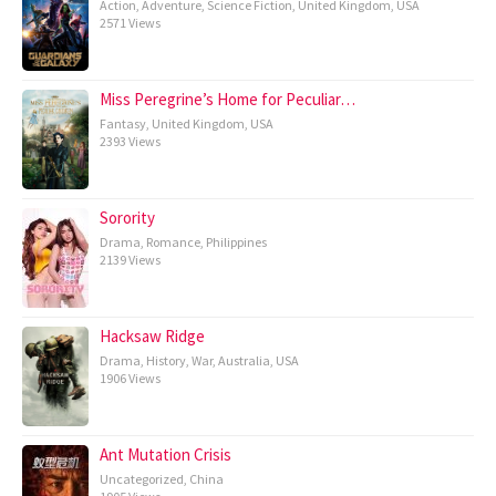
Action
,
Adventure
,
Science Fiction
,
United Kingdom
,
USA
2571 Views
Miss Peregrine’s Home for Peculiar…
Fantasy
,
United Kingdom
,
USA
2393 Views
Sorority
Drama
,
Romance
,
Philippines
2139 Views
Hacksaw Ridge
Drama
,
History
,
War
,
Australia
,
USA
1906 Views
Ant Mutation Crisis
Uncategorized
,
China