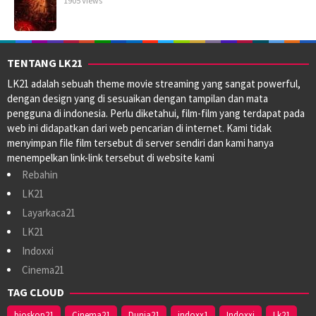
1905 Views
TENTANG LK21
LK21 adalah sebuah theme movie streaming yang sangat powerful,
dengan design yang di sesuaikan dengan tampilan dan mata
pengguna di indonesia. Perlu diketahui, film-film yang terdapat pada
web ini didapatkan dari web pencarian di internet. Kami tidak
menyimpan file film tersebut di server sendiri dan kami hanya
menempelkan link-link tersebut di website kami
Rebahin
LK21
Layarkaca21
LK21
Indoxxi
Cinema21
TAG CLOUD
bioskop21
Cinema21
Dunia21
indoxx1
Indoxxi
Lk21