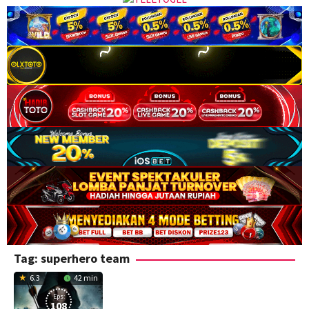
Tag:
superhero team
6.3
42 min
Eps:
108