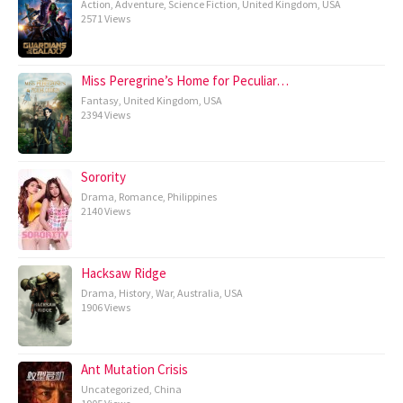
Action
,
Adventure
,
Science Fiction
,
United Kingdom
,
USA
2571 Views
Miss Peregrine’s Home for Peculiar…
Fantasy
,
United Kingdom
,
USA
2394 Views
Sorority
Drama
,
Romance
,
Philippines
2140 Views
Hacksaw Ridge
Drama
,
History
,
War
,
Australia
,
USA
1906 Views
Ant Mutation Crisis
Uncategorized
,
China