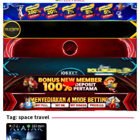
Tag:
space travel
7.1
162 min