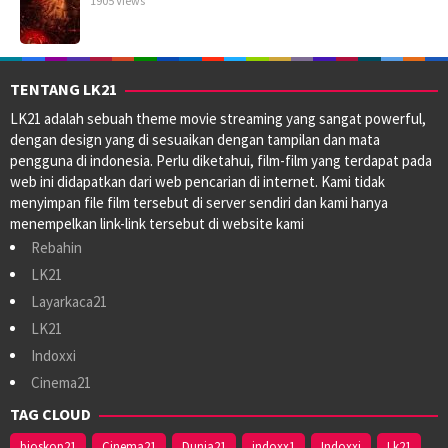
1905 Views
TENTANG LK21
LK21 adalah sebuah theme movie streaming yang sangat powerful,
dengan design yang di sesuaikan dengan tampilan dan mata
pengguna di indonesia. Perlu diketahui, film-film yang terdapat pada
web ini didapatkan dari web pencarian di internet. Kami tidak
menyimpan file film tersebut di server sendiri dan kami hanya
menempelkan link-link tersebut di website kami
Rebahin
LK21
Layarkaca21
LK21
Indoxxi
Cinema21
TAG CLOUD
bioskop21
Cinema21
Dunia21
indoxx1
Indoxxi
Lk21