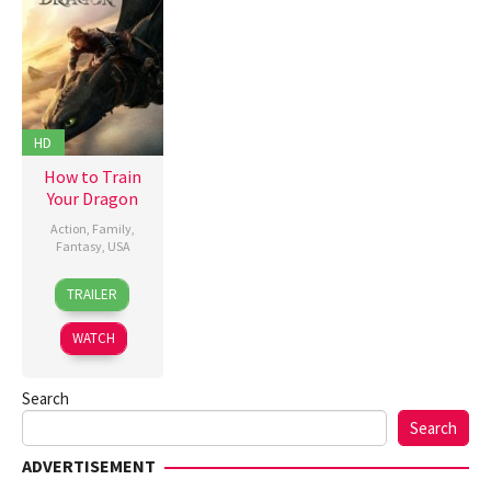
HD
How to Train
Your Dragon
Action
,
Family
,
Fantasy
,
USA
6
Dean
TRAILER
Jun
DeBlois
2025
WATCH
Search
Search
ADVERTISEMENT