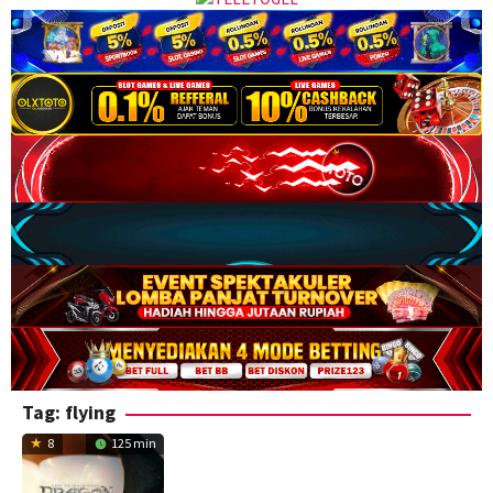
Tag:
flying
8
125 min