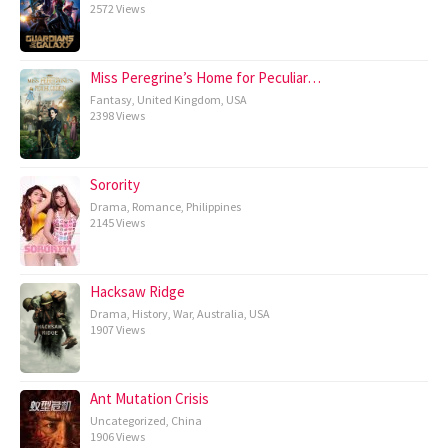
2572 Views
Miss Peregrine’s Home for Peculiar…
Fantasy
,
United Kingdom
,
USA
2398 Views
Sorority
Drama
,
Romance
,
Philippines
2145 Views
Hacksaw Ridge
Drama
,
History
,
War
,
Australia
,
USA
1907 Views
Ant Mutation Crisis
Uncategorized
,
China
1906 Views