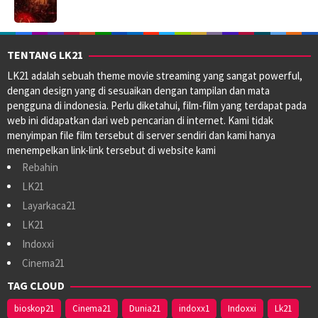
TENTANG LK21
LK21 adalah sebuah theme movie streaming yang sangat powerful,
dengan design yang di sesuaikan dengan tampilan dan mata
pengguna di indonesia. Perlu diketahui, film-film yang terdapat pada
web ini didapatkan dari web pencarian di internet. Kami tidak
menyimpan file film tersebut di server sendiri dan kami hanya
menempelkan link-link tersebut di website kami
Rebahin
LK21
Layarkaca21
LK21
Indoxxi
Cinema21
TAG CLOUD
bioskop21
Cinema21
Dunia21
indoxx1
Indoxxi
Lk21