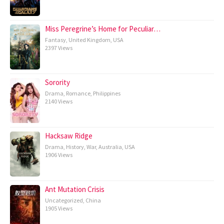
Miss Peregrine’s Home for Peculiar…
Fantasy
,
United Kingdom
,
USA
2397 Views
Sorority
Drama
,
Romance
,
Philippines
2140 Views
Hacksaw Ridge
Drama
,
History
,
War
,
Australia
,
USA
1906 Views
Ant Mutation Crisis
Uncategorized
,
China
1905 Views