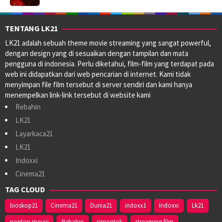
TENTANG LK21
LK21 adalah sebuah theme movie streaming yang sangat powerful,
dengan design yang di sesuaikan dengan tampilan dan mata
pengguna di indonesia. Perlu diketahui, film-film yang terdapat pada
web ini didapatkan dari web pencarian di internet. Kami tidak
menyimpan file film tersebut di server sendiri dan kami hanya
menempelkan link-link tersebut di website kami
Rebahin
LK21
Layarkaca21
LK21
Indoxxi
Cinema21
TAG CLOUD
bioskop21
Cinema21
Dunia21
indoxx1
Indoxxi
Lk21
nonton movie
Rebahin
simontok
streaming film