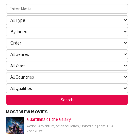
MOST VIEW MOVIES
Guardians of the Galaxy
Action
,
Adventure
,
Science Fiction
,
United Kingdom
,
USA
2572 Views