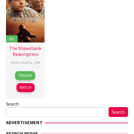
HD
The Shawshank
Redemption
Crime
,
Drama
,
USA
10
Frank
TRAILER
Sep
Darabont
,
1994
Jesse
WATCH
V.
Johnson
,
Search
John
R.
Search
Woodward
,
ADVERTISEMENT
Thomas
Schellenberg
SEARCH MOVIE