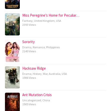
Miss Peregrine’s Home for Peculiar…
Fantasy
,
United Kingdom
,
USA
2393 Views
Sorority
Drama
,
Romance
,
Philippines
2140 Views
Hacksaw Ridge
Drama
,
History
,
War
,
Australia
,
USA
1906 Views
Ant Mutation Crisis
Uncategorized
,
China
1905 Views