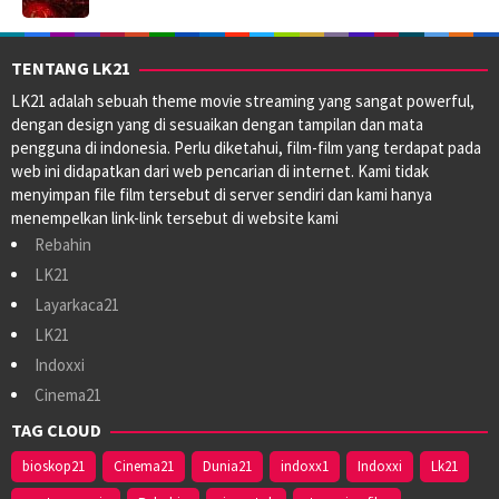
TENTANG LK21
LK21 adalah sebuah theme movie streaming yang sangat powerful,
dengan design yang di sesuaikan dengan tampilan dan mata
pengguna di indonesia. Perlu diketahui, film-film yang terdapat pada
web ini didapatkan dari web pencarian di internet. Kami tidak
menyimpan file film tersebut di server sendiri dan kami hanya
menempelkan link-link tersebut di website kami
Rebahin
LK21
Layarkaca21
LK21
Indoxxi
Cinema21
TAG CLOUD
bioskop21
Cinema21
Dunia21
indoxx1
Indoxxi
Lk21