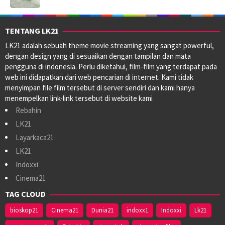
TENTANG LK21
LK21 adalah sebuah theme movie streaming yang sangat powerful,
dengan design yang di sesuaikan dengan tampilan dan mata
pengguna di indonesia. Perlu diketahui, film-film yang terdapat pada
web ini didapatkan dari web pencarian di internet. Kami tidak
menyimpan file film tersebut di server sendiri dan kami hanya
menempelkan link-link tersebut di website kami
Rebahin
LK21
Layarkaca21
LK21
Indoxxi
Cinema21
TAG CLOUD
bioskop21
Cinema21
Dunia21
indoxx1
Indoxxi
Lk21