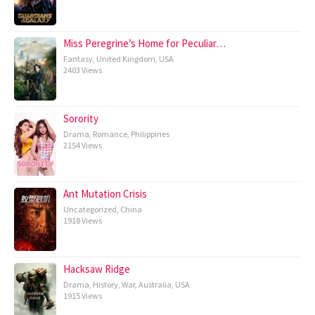
Miss Peregrine’s Home for Peculiar…
Fantasy
,
United Kingdom
,
USA
2403 Views
Sorority
Drama
,
Romance
,
Philippines
2154 Views
Ant Mutation Crisis
Uncategorized
,
China
1918 Views
Hacksaw Ridge
Drama
,
History
,
War
,
Australia
,
USA
1915 Views