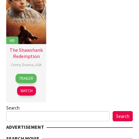
HD
The Shawshank
Redemption
Crime
,
Drama
,
USA
10
Frank
TRAILER
Sep
Darabont
,
1994
Jesse
WATCH
V.
Johnson
,
Search
John
R.
Search
Woodward
,
ADVERTISEMENT
Thomas
Schellenberg
SEARCH MOVIE