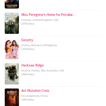
Miss Peregrine’s Home for Peculiar…
Fantasy
,
United Kingdom
,
USA
2393 Views
Sorority
Drama
,
Romance
,
Philippines
2139 Views
Hacksaw Ridge
Drama
,
History
,
War
,
Australia
,
USA
1906 Views
Ant Mutation Crisis
Uncategorized
,
China
1905 Views