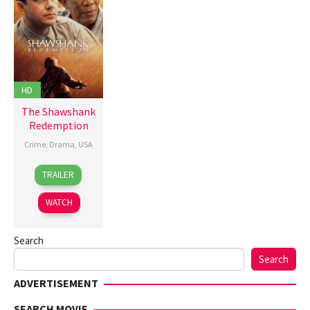
HD
The Shawshank
Redemption
Crime
,
Drama
,
USA
10
Frank
TRAILER
Sep
Darabont
,
1994
Jesse
WATCH
V.
Johnson
,
Search
John
R.
Search
Woodward
,
ADVERTISEMENT
Thomas
Schellenberg
SEARCH MOVIE