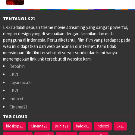
TENTANG LK21
LK21 adalah sebuah theme movie streaming yang sangat powerful,
dengan design yang di sesuaikan dengan tampilan dan mata
pengguna di indonesia. Perlu diketahui, film-film yang terdapat pada
web ini didapatkan dari web pencarian di internet. Kami tidak
menyimpan file film tersebut di server sendiri dan kami hanya
menempelkan link-link tersebut di website kami
Rebahin
LK21
Layarkaca21
LK21
Indoxxi
Cinema21
TAG CLOUD
bioskop21
Cinema21
Dunia21
indoxx1
Indoxxi
Lk21