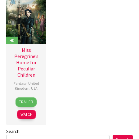
HD
Miss
Peregrine’s
Home for
Peculiar
Children
Fantasy
,
United
Kingdom
,
USA
28
Lizzie
TRAILER
Sep
Pritchard
,
2016
Tim
WATCH
Burton
Search