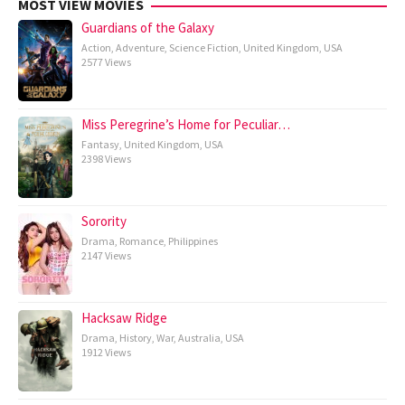
MOST VIEW MOVIES
Guardians of the Galaxy
Action
,
Adventure
,
Science Fiction
,
United Kingdom
,
USA
2577 Views
Miss Peregrine’s Home for Peculiar…
Fantasy
,
United Kingdom
,
USA
2398 Views
Sorority
Drama
,
Romance
,
Philippines
2147 Views
Hacksaw Ridge
Drama
,
History
,
War
,
Australia
,
USA
1912 Views