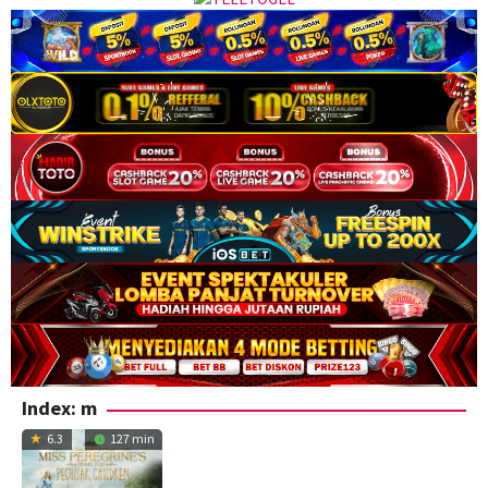
Index:
m
6.3
127 min