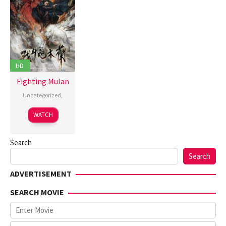
HD
Fighting Mulan
Uncategorized
,
30
夏
WATCH
Aug
雯
2025
Search
Search
ADVERTISEMENT
SEARCH MOVIE