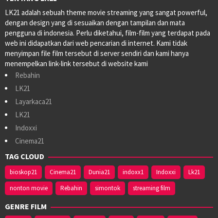
LK21 adalah sebuah theme movie streaming yang sangat powerful,
dengan design yang di sesuaikan dengan tampilan dan mata
pengguna di indonesia. Perlu diketahui, film-film yang terdapat pada
web ini didapatkan dari web pencarian di internet. Kami tidak
menyimpan file film tersebut di server sendiri dan kami hanya
menempelkan link-link tersebut di website kami
Rebahin
LK21
Layarkaca21
LK21
Indoxxi
Cinema21
TAG CLOUD
bioskop21
Cinema21
Dunia21
indoxx1
Indoxxi
Lk21
nonton movie
Rebahin
simontok
streaming film
GENRE FILM