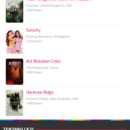
Fantasy
,
United Kingdom
,
USA
2389 Views
Sorority
Drama
,
Romance
,
Philippines
2135 Views
Ant Mutation Crisis
Uncategorized
,
China
1903 Views
Hacksaw Ridge
Drama
,
History
,
War
,
Australia
,
USA
1900 Views
TENTANG LK21