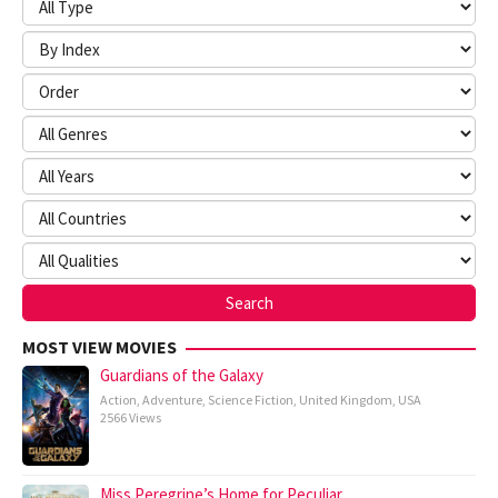
MOST VIEW MOVIES
Guardians of the Galaxy
Action
,
Adventure
,
Science Fiction
,
United Kingdom
,
USA
2566 Views
Miss Peregrine’s Home for Peculiar…