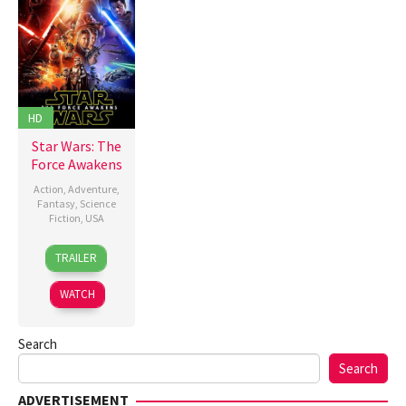
HD
Star Wars: The
Force Awakens
Action
,
Adventure
,
Fantasy
,
Science
Fiction
,
USA
15
J.J.
TRAILER
Dec
Abrams
2015
WATCH
Search
Search
ADVERTISEMENT