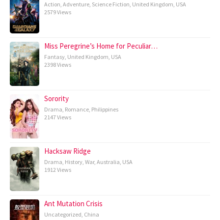
Action
,
Adventure
,
Science Fiction
,
United Kingdom
,
USA
2579 Views
Miss Peregrine’s Home for Peculiar…
Fantasy
,
United Kingdom
,
USA
2398 Views
Sorority
Drama
,
Romance
,
Philippines
2147 Views
Hacksaw Ridge
Drama
,
History
,
War
,
Australia
,
USA
1912 Views
Ant Mutation Crisis
Uncategorized
,
China