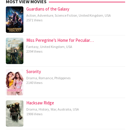
MOST VIEW MOVIES
Guardians of the Galaxy
Action
,
Adventure
,
Science Fiction
,
United Kingdom
,
USA
2571 Views
Miss Peregrine’s Home for Peculiar…
Fantasy
,
United Kingdom
,
USA
2394 Views
Sorority
Drama
,
Romance
,
Philippines
2140 Views
Hacksaw Ridge
Drama
,
History
,
War
,
Australia
,
USA
1906 Views