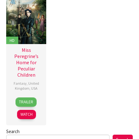
HD
Miss
Peregrine’s
Home for
Peculiar
Children
Fantasy
,
United
Kingdom
,
USA
28
Lizzie
TRAILER
Sep
Pritchard
,
2016
Tim
WATCH
Burton
Search