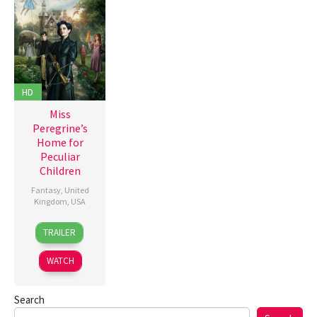
HD
Miss
Peregrine’s
Home for
Peculiar
Children
Fantasy
,
United
Kingdom
,
USA
28
Lizzie
TRAILER
Sep
Pritchard
,
2016
Tim
WATCH
Burton
Search