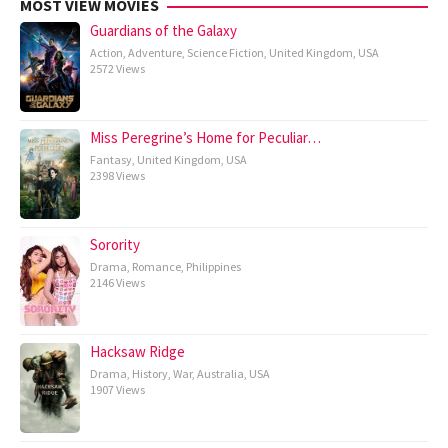
MOST VIEW MOVIES
Guardians of the Galaxy
Action
,
Adventure
,
Science Fiction
,
United Kingdom
,
USA
2572 Views
Miss Peregrine’s Home for Peculiar…
Fantasy
,
United Kingdom
,
USA
2398 Views
Sorority
Drama
,
Romance
,
Philippines
2146 Views
Hacksaw Ridge
Drama
,
History
,
War
,
Australia
,
USA
1907 Views