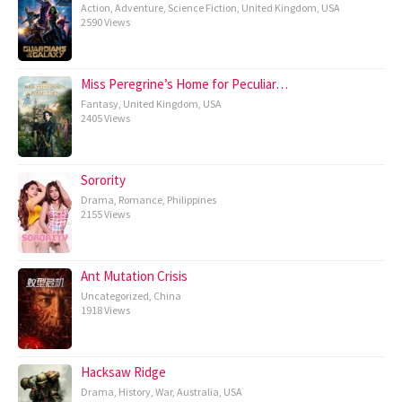
Action
,
Adventure
,
Science Fiction
,
United Kingdom
,
USA
2590 Views
Miss Peregrine’s Home for Peculiar…
Fantasy
,
United Kingdom
,
USA
2405 Views
Sorority
Drama
,
Romance
,
Philippines
2155 Views
Ant Mutation Crisis
Uncategorized
,
China
1918 Views
Hacksaw Ridge
Drama
,
History
,
War
,
Australia
,
USA