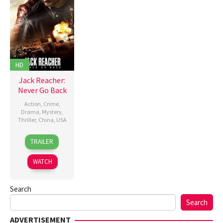
HD
Jack Reacher:
Never Go Back
Action
,
Crime
,
Drama
,
Mystery
,
Thriller
,
China
,
USA
19
Edward
TRAILER
Oct
Zwick
2016
WATCH
Search
Search
ADVERTISEMENT