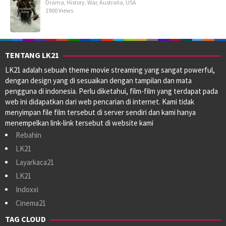
Drama
,
History
,
War
,
Australia
,
USA
1900 Views
TENTANG LK21
LK21 adalah sebuah theme movie streaming yang sangat powerful,
dengan design yang di sesuaikan dengan tampilan dan mata
pengguna di indonesia. Perlu diketahui, film-film yang terdapat pada
web ini didapatkan dari web pencarian di internet. Kami tidak
menyimpan file film tersebut di server sendiri dan kami hanya
menempelkan link-link tersebut di website kami
Rebahin
LK21
Layarkaca21
LK21
Indoxxi
Cinema21
TAG CLOUD