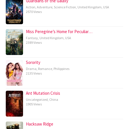
Guardians of the Galaxy
Action
,
Adventure
,
Science Fiction
,
United Kingdom
,
USA
2570 Views
Miss Peregrine’s Home for Peculiar…
Fantasy
,
United Kingdom
,
USA
2389 Views
Sorority
Drama
,
Romance
,
Philippines
2135 Views
Ant Mutation Crisis
Uncategorized
,
China
1905 Views
Hacksaw Ridge