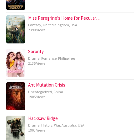
Miss Peregrine’s Home for Peculiar…
Fantasy
,
United Kingdom
,
USA
2390 Views
Sorority
Drama
,
Romance
,
Philippines
2135 Views
Ant Mutation Crisis
Uncategorized
,
China
1905 Views
Hacksaw Ridge
Drama
,
History
,
War
,
Australia
,
USA
1903 Views