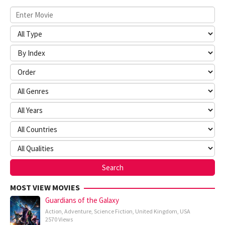
MOST VIEW MOVIES
Guardians of the Galaxy
Action
,
Adventure
,
Science Fiction
,
United Kingdom
,
USA
2570 Views