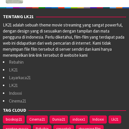
TENTANG LK21
LK21 adalah sebuah theme movie streaming yang sangat powerful,
dengan design yang di sesuaikan dengan tampilan dan mata
pengguna di indonesia. Perlu diketahui, film-film yang terdapat pada
web ini didapatkan dari web pencarian di internet. Kami tidak
menyimpan file film tersebut di server sendiri dan kami hanya
menempelkan link-link tersebut di website kami
Rebahin
LK21
Layarkaca21
LK21
Indoxxi
Cinema21
TAG CLOUD
bioskop21
Cinema21
Dunia21
indoxx1
Indoxxi
Lk21
nonton movie
Rebahin
simontok
streaming film