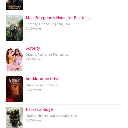
Miss Peregrine’s Home for Peculiar…
Fantasy
,
United Kingdom
,
USA
2410 Views
Sorority
Drama
,
Romance
,
Philippines
2159 Views
Ant Mutation Crisis
Uncategorized
,
China
1927 Views
Hacksaw Ridge
Drama
,
History
,
War
,
Australia
,
USA
1925 Views