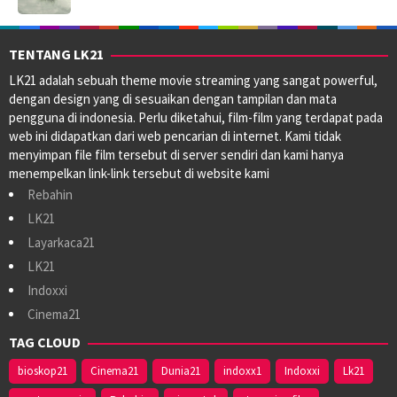
TENTANG LK21
LK21 adalah sebuah theme movie streaming yang sangat powerful,
dengan design yang di sesuaikan dengan tampilan dan mata
pengguna di indonesia. Perlu diketahui, film-film yang terdapat pada
web ini didapatkan dari web pencarian di internet. Kami tidak
menyimpan file film tersebut di server sendiri dan kami hanya
menempelkan link-link tersebut di website kami
Rebahin
LK21
Layarkaca21
LK21
Indoxxi
Cinema21
TAG CLOUD
bioskop21
Cinema21
Dunia21
indoxx1
Indoxxi
Lk21