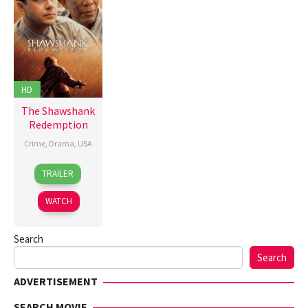
HD
The Shawshank
Redemption
Crime
,
Drama
,
USA
10
Frank
TRAILER
Sep
Darabont
,
1994
Jesse
WATCH
V.
Johnson
,
Search
John
R.
Search
Woodward
,
ADVERTISEMENT
Thomas
Schellenberg
SEARCH MOVIE