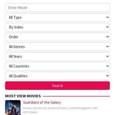
MOST VIEW MOVIES
Guardians of the Galaxy
Action
,
Adventure
,
Science Fiction
,
United Kingdom
,
USA
2571 Views