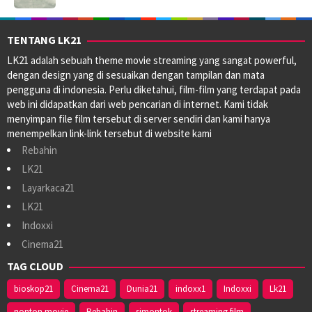
TENTANG LK21
LK21 adalah sebuah theme movie streaming yang sangat powerful,
dengan design yang di sesuaikan dengan tampilan dan mata
pengguna di indonesia. Perlu diketahui, film-film yang terdapat pada
web ini didapatkan dari web pencarian di internet. Kami tidak
menyimpan file film tersebut di server sendiri dan kami hanya
menempelkan link-link tersebut di website kami
Rebahin
LK21
Layarkaca21
LK21
Indoxxi
Cinema21
TAG CLOUD
bioskop21
Cinema21
Dunia21
indoxx1
Indoxxi
Lk21
nonton movie
Rebahin
simontok
streaming film