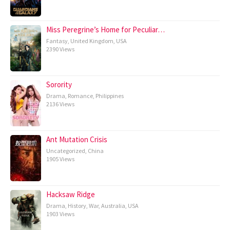
Miss Peregrine’s Home for Peculiar…
Fantasy
,
United Kingdom
,
USA
2390 Views
Sorority
Drama
,
Romance
,
Philippines
2136 Views
Ant Mutation Crisis
Uncategorized
,
China
1905 Views
Hacksaw Ridge
Drama
,
History
,
War
,
Australia
,
USA
1903 Views