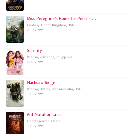
Miss Peregrine’s Home for Peculiar…
Fantasy
,
United Kingdom
,
USA
2392 Views
Sorority
Drama
,
Romance
,
Philippines
2138 Views
Hacksaw Ridge
Drama
,
History
,
War
,
Australia
,
USA
1905 Views
Ant Mutation Crisis
Uncategorized
,
China
1905 Views