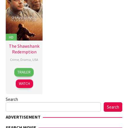
HD
The Shawshank
Redemption
Crime
,
Drama
,
USA
10
Frank
TRAILER
Sep
Darabont
,
1994
Jesse
WATCH
V.
Johnson
,
Search
John
R.
Search
Woodward
,
ADVERTISEMENT
Thomas
Schellenberg
SEARCH MOVIE