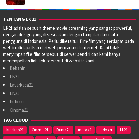
TENTANG LK21
LK21 adalah sebuah theme movie streaming yang sangat powerful,
dengan design yang di sesuaikan dengan tampilan dan mata
pengguna di indonesia. Perlu diketahui, film-film yang terdapat pada
web ini didapatkan dari web pencarian di internet. Kami tidak
menyimpan file film tersebut di server sendiri dan kami hanya
menempelkan link-link tersebut di website kami
Rebahin
LK21
Layarkaca21
LK21
Indoxxi
Cinema21
TAG CLOUD
bioskop21
Cinema21
Dunia21
indoxx1
Indoxxi
Lk21