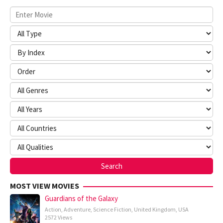
MOST VIEW MOVIES
Guardians of the Galaxy
Action
,
Adventure
,
Science Fiction
,
United Kingdom
,
USA
2572 Views