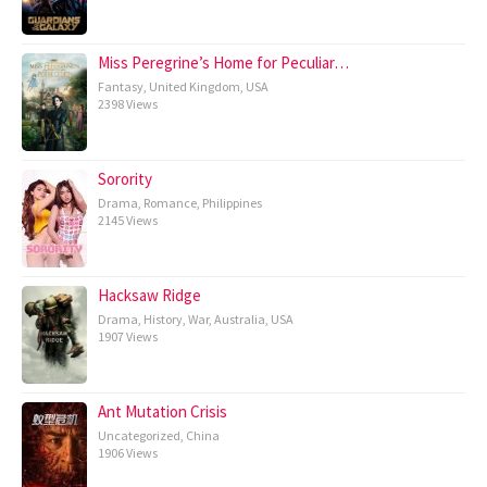
Miss Peregrine’s Home for Peculiar…
Fantasy
,
United Kingdom
,
USA
2398 Views
Sorority
Drama
,
Romance
,
Philippines
2145 Views
Hacksaw Ridge
Drama
,
History
,
War
,
Australia
,
USA
1907 Views
Ant Mutation Crisis
Uncategorized
,
China
1906 Views