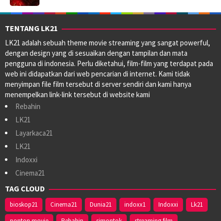
TENTANG LK21
LK21 adalah sebuah theme movie streaming yang sangat powerful,
dengan design yang di sesuaikan dengan tampilan dan mata
pengguna di indonesia. Perlu diketahui, film-film yang terdapat pada
web ini didapatkan dari web pencarian di internet. Kami tidak
menyimpan file film tersebut di server sendiri dan kami hanya
menempelkan link-link tersebut di website kami
Rebahin
LK21
Layarkaca21
LK21
Indoxxi
Cinema21
TAG CLOUD
bioskop21
Cinema21
Dunia21
indoxx1
Indoxxi
Lk21
nonton movie
Rebahin
simontok
streaming film