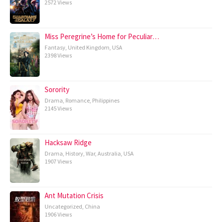
2572 Views
Miss Peregrine’s Home for Peculiar…
Fantasy
,
United Kingdom
,
USA
2398 Views
Sorority
Drama
,
Romance
,
Philippines
2145 Views
Hacksaw Ridge
Drama
,
History
,
War
,
Australia
,
USA
1907 Views
Ant Mutation Crisis
Uncategorized
,
China
1906 Views