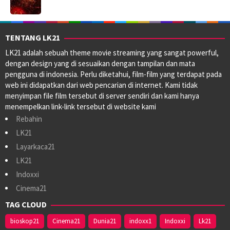
TENTANG LK21
LK21 adalah sebuah theme movie streaming yang sangat powerful,
dengan design yang di sesuaikan dengan tampilan dan mata
pengguna di indonesia. Perlu diketahui, film-film yang terdapat pada
web ini didapatkan dari web pencarian di internet. Kami tidak
menyimpan file film tersebut di server sendiri dan kami hanya
menempelkan link-link tersebut di website kami
Rebahin
LK21
Layarkaca21
LK21
Indoxxi
Cinema21
TAG CLOUD
bioskop21
Cinema21
Dunia21
indoxx1
Indoxxi
Lk21