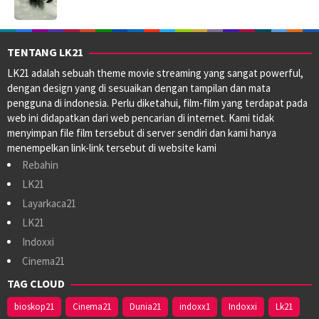
TENTANG LK21
LK21 adalah sebuah theme movie streaming yang sangat powerful,
dengan design yang di sesuaikan dengan tampilan dan mata
pengguna di indonesia. Perlu diketahui, film-film yang terdapat pada
web ini didapatkan dari web pencarian di internet. Kami tidak
menyimpan file film tersebut di server sendiri dan kami hanya
menempelkan link-link tersebut di website kami
Rebahin
LK21
Layarkaca21
LK21
Indoxxi
Cinema21
TAG CLOUD
bioskop21
Cinema21
Dunia21
indoxx1
Indoxxi
Lk21