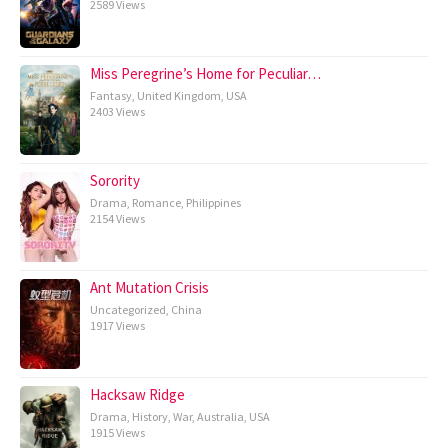
2589 Views
Miss Peregrine’s Home for Peculiar…
Fantasy
,
United Kingdom
,
USA
2403 Views
Sorority
Drama
,
Romance
,
Philippines
2154 Views
Ant Mutation Crisis
Uncategorized
,
China
1917 Views
Hacksaw Ridge
Drama
,
History
,
War
,
Australia
,
USA
1915 Views