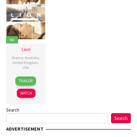
HD
Lion
Drama
,
Australia
,
United Kingdom
,
USA
24
Garth
TRAILER
Nov
Davis
,
2016
Guy
WATCH
Strachan
Search
Search
ADVERTISEMENT