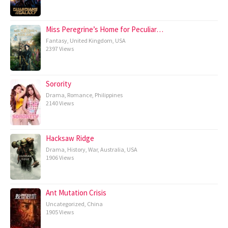
Miss Peregrine’s Home for Peculiar…
Fantasy
,
United Kingdom
,
USA
2397 Views
Sorority
Drama
,
Romance
,
Philippines
2140 Views
Hacksaw Ridge
Drama
,
History
,
War
,
Australia
,
USA
1906 Views
Ant Mutation Crisis
Uncategorized
,
China
1905 Views