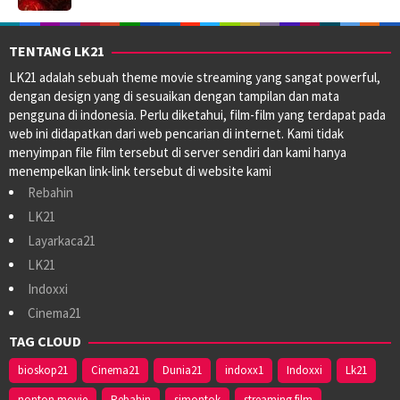
TENTANG LK21
LK21 adalah sebuah theme movie streaming yang sangat powerful,
dengan design yang di sesuaikan dengan tampilan dan mata
pengguna di indonesia. Perlu diketahui, film-film yang terdapat pada
web ini didapatkan dari web pencarian di internet. Kami tidak
menyimpan file film tersebut di server sendiri dan kami hanya
menempelkan link-link tersebut di website kami
Rebahin
LK21
Layarkaca21
LK21
Indoxxi
Cinema21
TAG CLOUD
bioskop21
Cinema21
Dunia21
indoxx1
Indoxxi
Lk21
nonton movie
Rebahin
simontok
streaming film