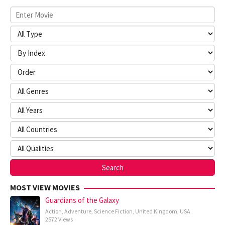
MOST VIEW MOVIES
Guardians of the Galaxy
Action
,
Adventure
,
Science Fiction
,
United Kingdom
,
USA
2572 Views