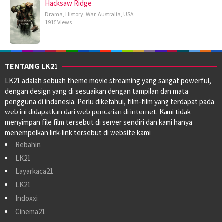
Hacksaw Ridge
Drama
,
History
,
War
,
Australia
,
USA
1915 Views
TENTANG LK21
LK21 adalah sebuah theme movie streaming yang sangat powerful,
dengan design yang di sesuaikan dengan tampilan dan mata
pengguna di indonesia. Perlu diketahui, film-film yang terdapat pada
web ini didapatkan dari web pencarian di internet. Kami tidak
menyimpan file film tersebut di server sendiri dan kami hanya
menempelkan link-link tersebut di website kami
Rebahin
LK21
Layarkaca21
LK21
Indoxxi
Cinema21