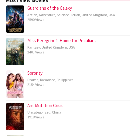
MOST VIEW MOVIES
Guardians of the Galaxy
Action
,
Adventure
,
Science Fiction
,
United Kingdom
,
USA
2590 Views
Miss Peregrine’s Home for Peculiar…
Fantasy
,
United Kingdom
,
USA
2403 Views
Sorority
Drama
,
Romance
,
Philippines
2154 Views
Ant Mutation Crisis
Uncategorized
,
China
1918 Views