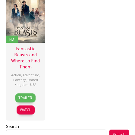
HD
Fantastic
Beasts and
Where to Find
Them
Action
,
Adventure
,
Fantasy
,
United
Kingdom
,
USA
16
Anna
TRAILER
Nov
Worley
,
2016
David
WATCH
Yates
Search
Search