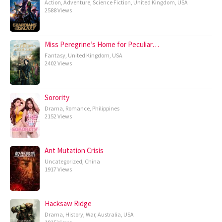
Action
,
Adventure
,
Science Fiction
,
United Kingdom
,
USA
2588 Views
Miss Peregrine’s Home for Peculiar…
Fantasy
,
United Kingdom
,
USA
2402 Views
Sorority
Drama
,
Romance
,
Philippines
2152 Views
Ant Mutation Crisis
Uncategorized
,
China
1917 Views
Hacksaw Ridge
Drama
,
History
,
War
,
Australia
,
USA