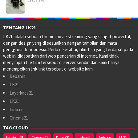
1915 Views
TENTANG LK21
LK21 adalah sebuah theme movie streaming yang sangat powerful,
dengan design yang di sesuaikan dengan tampilan dan mata
pengguna di indonesia. Perlu diketahui, film-film yang terdapat pada
web ini didapatkan dari web pencarian di internet. Kami tidak
menyimpan file film tersebut di server sendiri dan kami hanya
menempelkan link-link tersebut di website kami
Rebahin
LK21
Layarkaca21
LK21
Indoxxi
Cinema21
TAG CLOUD
bioskop21
Cinema21
Dunia21
indoxx1
Indoxxi
Lk21