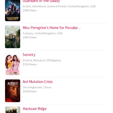
Guardians of the Galaxy
Action
,
Adventure
,
Science Fiction
,
United Kingdom
,
USA
2590 Views
Miss Peregrine’s Home for Peculiar…
Fantasy
,
United Kingdom
,
USA
2403 Views
Sorority
Drama
,
Romance
,
Philippines
2154 Views
Ant Mutation Crisis
Uncategorized
,
China
1918 Views
Hacksaw Ridge