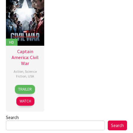
HD
Captain
America: Civil
War
Action
,
Science
Fiction
,
USA
27
Anthony
TRAILER
Apr
Russo
,
2016
Joe
WATCH
Russo
Search
Search