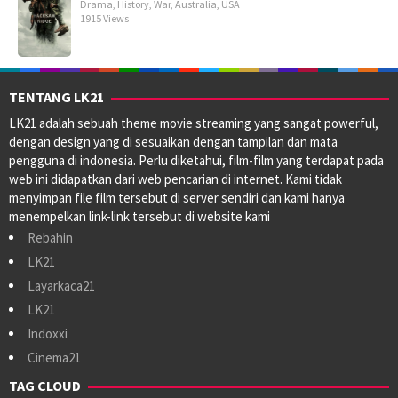
Drama
,
History
,
War
,
Australia
,
USA
1915 Views
TENTANG LK21
LK21 adalah sebuah theme movie streaming yang sangat powerful,
dengan design yang di sesuaikan dengan tampilan dan mata
pengguna di indonesia. Perlu diketahui, film-film yang terdapat pada
web ini didapatkan dari web pencarian di internet. Kami tidak
menyimpan file film tersebut di server sendiri dan kami hanya
menempelkan link-link tersebut di website kami
Rebahin
LK21
Layarkaca21
LK21
Indoxxi
Cinema21
TAG CLOUD