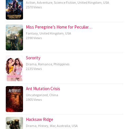
Action
,
Adventure
,
Science Fiction
,
United Kingdom
,
USA
2570 Views
Miss Peregrine’s Home for Peculiar…
Fantasy
,
United Kingdom
,
USA
2390 Views
Sorority
Drama
,
Romance
,
Philippines
2135 Views
Ant Mutation Crisis
Uncategorized
,
China
1905 Views
Hacksaw Ridge
Drama
,
History
,
War
,
Australia
,
USA