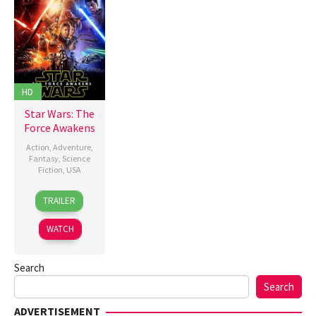
HD
Star Wars: The
Force Awakens
Action
,
Adventure
,
Fantasy
,
Science
Fiction
,
USA
15
J.J.
TRAILER
Dec
Abrams
2015
WATCH
Search
Search
ADVERTISEMENT