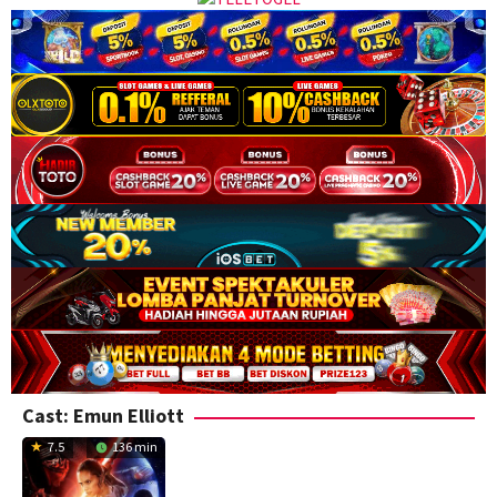
Cast:
Emun Elliott
7.5
136 min