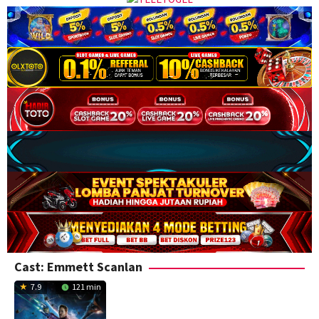
Cast:
Emmett Scanlan
7.9
121 min