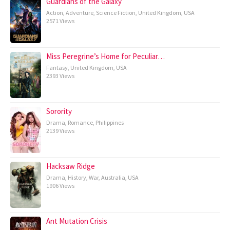
Guardians of the Galaxy
Action
,
Adventure
,
Science Fiction
,
United Kingdom
,
USA
2571 Views
Miss Peregrine’s Home for Peculiar…
Fantasy
,
United Kingdom
,
USA
2393 Views
Sorority
Drama
,
Romance
,
Philippines
2139 Views
Hacksaw Ridge
Drama
,
History
,
War
,
Australia
,
USA
1906 Views
Ant Mutation Crisis