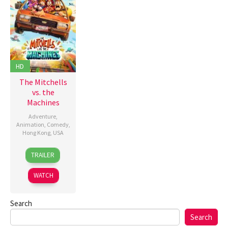
HD
The Mitchells
vs. the
Machines
Adventure
,
Animation
,
Comedy
,
Hong Kong
,
USA
22
Peter
TRAILER
Apr
Szilagyi
2021
WATCH
Search
Search