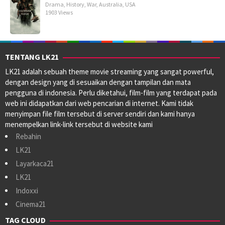
Drama
,
History
,
War
,
Australia
,
USA
1903 Views
TENTANG LK21
LK21 adalah sebuah theme movie streaming yang sangat powerful,
dengan design yang di sesuaikan dengan tampilan dan mata
pengguna di indonesia. Perlu diketahui, film-film yang terdapat pada
web ini didapatkan dari web pencarian di internet. Kami tidak
menyimpan file film tersebut di server sendiri dan kami hanya
menempelkan link-link tersebut di website kami
Rebahin
LK21
Layarkaca21
LK21
Indoxxi
Cinema21
TAG CLOUD