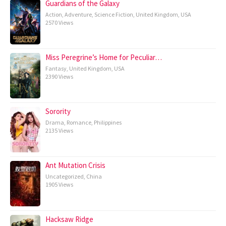
Guardians of the Galaxy
Action
,
Adventure
,
Science Fiction
,
United Kingdom
,
USA
2570 Views
Miss Peregrine’s Home for Peculiar…
Fantasy
,
United Kingdom
,
USA
2390 Views
Sorority
Drama
,
Romance
,
Philippines
2135 Views
Ant Mutation Crisis
Uncategorized
,
China
1905 Views
Hacksaw Ridge