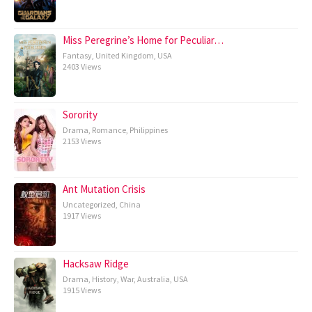
Miss Peregrine’s Home for Peculiar…
Fantasy
,
United Kingdom
,
USA
2403 Views
Sorority
Drama
,
Romance
,
Philippines
2153 Views
Ant Mutation Crisis
Uncategorized
,
China
1917 Views
Hacksaw Ridge
Drama
,
History
,
War
,
Australia
,
USA
1915 Views