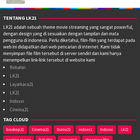
TENTANG LK21
LK21 adalah sebuah theme movie streaming yang sangat powerful,
dengan design yang di sesuaikan dengan tampilan dan mata
pengguna di indonesia. Perlu diketahui, film-film yang terdapat pada
web ini didapatkan dari web pencarian di internet. Kami tidak
menyimpan file film tersebut di server sendiri dan kami hanya
menempelkan link-link tersebut di website kami
Rebahin
LK21
Layarkaca21
LK21
Indoxxi
Cinema21
TAG CLOUD
bioskop21
Cinema21
Dunia21
indoxx1
Indoxxi
Lk21
nonton movie
Rebahin
simontok
streaming film