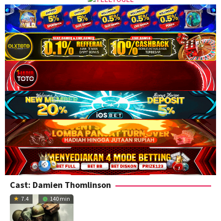
Cast:
Damien Thomlinson
7.4
140 min