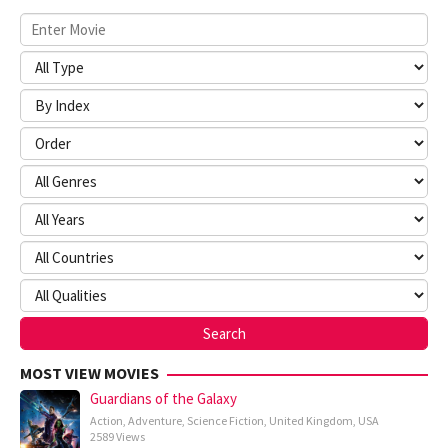
MOST VIEW MOVIES
Guardians of the Galaxy
Action
,
Adventure
,
Science Fiction
,
United Kingdom
,
USA
2589 Views