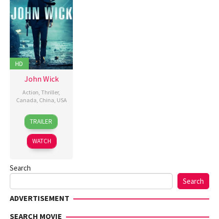
HD
John Wick
Action
,
Thriller
,
Canada
,
China
,
USA
22
Chad
TRAILER
Oct
Stahelski
,
2014
David
WATCH
Leitch
Search
Search
ADVERTISEMENT
SEARCH MOVIE