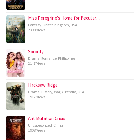
Miss Peregrine’s Home for Peculiar…
Fantasy
,
United Kingdom
,
USA
2398 Views
Sorority
Drama
,
Romance
,
Philippines
2147 Views
Hacksaw Ridge
Drama
,
History
,
War
,
Australia
,
USA
1912 Views
Ant Mutation Crisis
Uncategorized
,
China
1908 Views