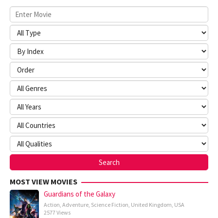
MOST VIEW MOVIES
Guardians of the Galaxy
Action
,
Adventure
,
Science Fiction
,
United Kingdom
,
USA
2577 Views