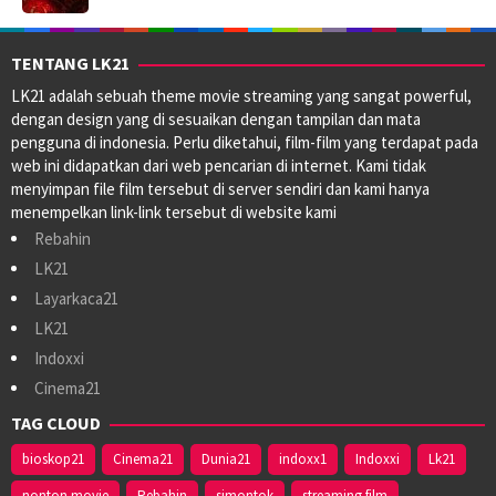
TENTANG LK21
LK21 adalah sebuah theme movie streaming yang sangat powerful,
dengan design yang di sesuaikan dengan tampilan dan mata
pengguna di indonesia. Perlu diketahui, film-film yang terdapat pada
web ini didapatkan dari web pencarian di internet. Kami tidak
menyimpan file film tersebut di server sendiri dan kami hanya
menempelkan link-link tersebut di website kami
Rebahin
LK21
Layarkaca21
LK21
Indoxxi
Cinema21
TAG CLOUD
bioskop21
Cinema21
Dunia21
indoxx1
Indoxxi
Lk21
nonton movie
Rebahin
simontok
streaming film