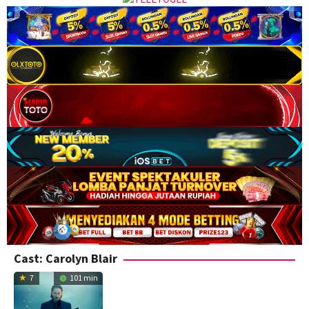
Cast:
Carolyn Blair
7
101 min