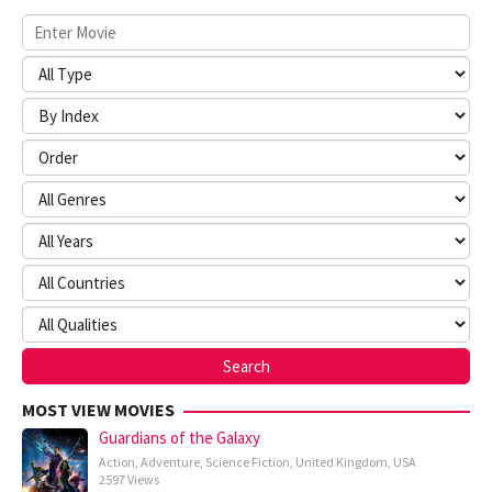
MOST VIEW MOVIES
Guardians of the Galaxy
Action
,
Adventure
,
Science Fiction
,
United Kingdom
,
USA
2597 Views