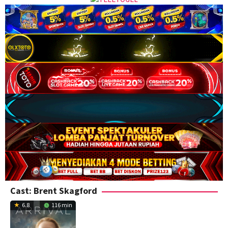
Cast:
Brent Skagford
6.8
116 min