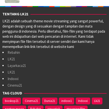
TENTANG LK21
LK21 adalah sebuah theme movie streaming yang sangat powerful,
dengan design yang di sesuaikan dengan tampilan dan mata
pengguna di indonesia. Perlu diketahui, film-film yang terdapat pada
web ini didapatkan dari web pencarian di internet. Kami tidak
menyimpan file film tersebut di server sendiri dan kami hanya
menempelkan link-link tersebut di website kami
Rebahin
LK21
Layarkaca21
LK21
Indoxxi
Cinema21
TAG CLOUD
bioskop21
Cinema21
Dunia21
indoxx1
Indoxxi
Lk21
nonton movie
Rebahin
simontok
streaming film