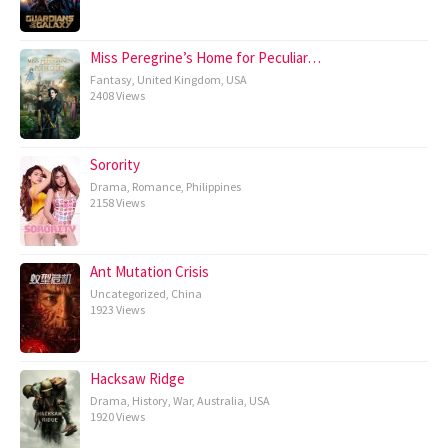
Miss Peregrine’s Home for Peculiar…
Fantasy
,
United Kingdom
,
USA
2408 Views
Sorority
Drama
,
Romance
,
Philippines
2158 Views
Ant Mutation Crisis
Uncategorized
,
China
1923 Views
Hacksaw Ridge
Drama
,
History
,
War
,
Australia
,
USA
1920 Views