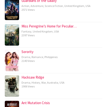
Guardians of the Galaxy
Action
,
Adventure
,
Science Fiction
,
United Kingdom
,
USA
2571 Views
Miss Peregrine’s Home for Peculiar…
Fantasy
,
United Kingdom
,
USA
2397 Views
Sorority
Drama
,
Romance
,
Philippines
2140 Views
Hacksaw Ridge
Drama
,
History
,
War
,
Australia
,
USA
1906 Views
Ant Mutation Crisis