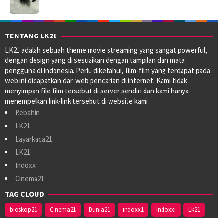
TENTANG LK21
LK21 adalah sebuah theme movie streaming yang sangat powerful,
dengan design yang di sesuaikan dengan tampilan dan mata
pengguna di indonesia. Perlu diketahui, film-film yang terdapat pada
web ini didapatkan dari web pencarian di internet. Kami tidak
menyimpan file film tersebut di server sendiri dan kami hanya
menempelkan link-link tersebut di website kami
Rebahin
LK21
Layarkaca21
LK21
Indoxxi
Cinema21
TAG CLOUD
bioskop21
Cinema21
Dunia21
indoxx1
Indoxxi
Lk21