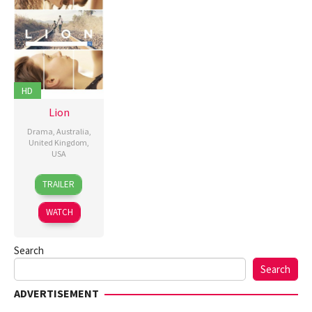
HD
Lion
Drama
,
Australia
,
United Kingdom
,
USA
24
Garth
TRAILER
Nov
Davis
,
2016
Guy
WATCH
Strachan
Search
Search
ADVERTISEMENT