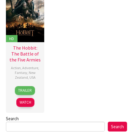
HD
The Hobbit:
The Battle of
the Five Armies
Action
,
Adventure
,
Fantasy
,
New
Zealand
,
USA
10
Peter
TRAILER
Dec
Jackson
2014
WATCH
Search
Search