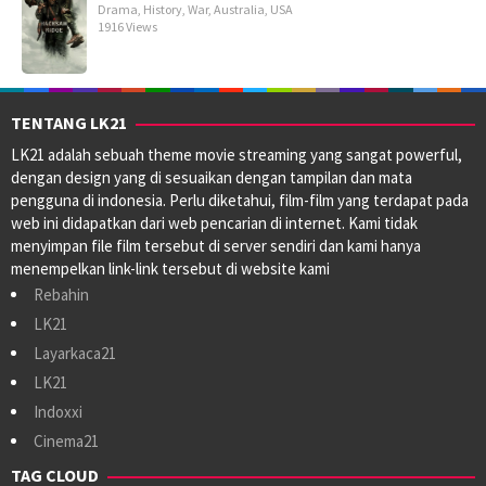
Drama
,
History
,
War
,
Australia
,
USA
1916 Views
TENTANG LK21
LK21 adalah sebuah theme movie streaming yang sangat powerful,
dengan design yang di sesuaikan dengan tampilan dan mata
pengguna di indonesia. Perlu diketahui, film-film yang terdapat pada
web ini didapatkan dari web pencarian di internet. Kami tidak
menyimpan file film tersebut di server sendiri dan kami hanya
menempelkan link-link tersebut di website kami
Rebahin
LK21
Layarkaca21
LK21
Indoxxi
Cinema21
TAG CLOUD