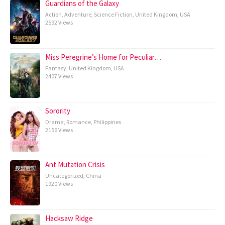
Guardians of the Galaxy
Action
,
Adventure
,
Science Fiction
,
United Kingdom
,
USA
2592 Views
Miss Peregrine’s Home for Peculiar…
Fantasy
,
United Kingdom
,
USA
2407 Views
Sorority
Drama
,
Romance
,
Philippines
2156 Views
Ant Mutation Crisis
Uncategorized
,
China
1920 Views
Hacksaw Ridge