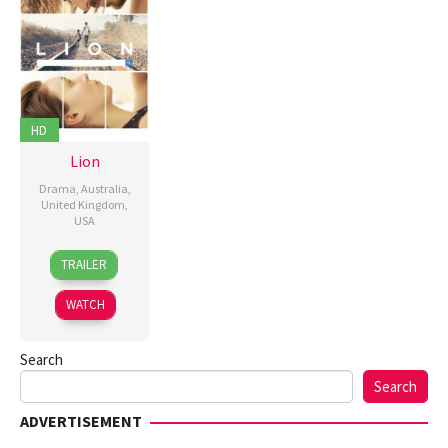
HD
Lion
Drama
,
Australia
,
United Kingdom
,
USA
24
Garth
TRAILER
Nov
Davis
,
2016
Guy
WATCH
Strachan
Search
Search
ADVERTISEMENT