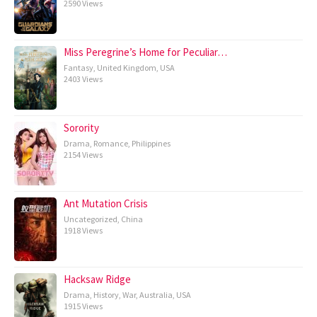
2590 Views
Miss Peregrine’s Home for Peculiar…
Fantasy
,
United Kingdom
,
USA
2403 Views
Sorority
Drama
,
Romance
,
Philippines
2154 Views
Ant Mutation Crisis
Uncategorized
,
China
1918 Views
Hacksaw Ridge
Drama
,
History
,
War
,
Australia
,
USA
1915 Views