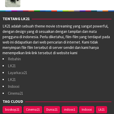
TENTANG LK21
LK21 adalah sebuah theme movie streaming yang sangat powerful,
dengan design yang di sesuaikan dengan tampilan dan mata
pengguna di indonesia. Perlu diketahui, film-film yang terdapat pada
web ini didapatkan dari web pencarian di internet. Kami tidak
menyimpan file film tersebut di server sendiri dan kami hanya
menempelkan link-link tersebut di website kami
Rebahin
LK21
Layarkaca21
LK21
Indoxxi
Cinema21
TAG CLOUD
bioskop21
Cinema21
Dunia21
indoxx1
Indoxxi
Lk21