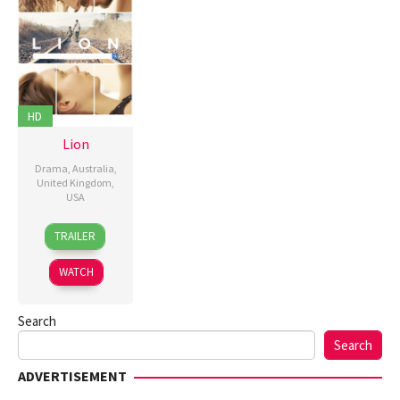
HD
Lion
Drama
,
Australia
,
United Kingdom
,
USA
24
Garth
TRAILER
Nov
Davis
,
2016
Guy
WATCH
Strachan
Search
Search
ADVERTISEMENT