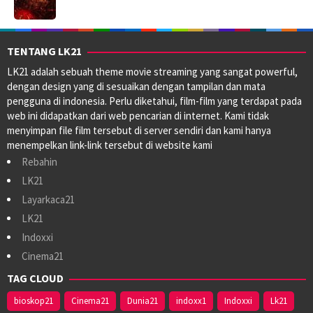
TENTANG LK21
LK21 adalah sebuah theme movie streaming yang sangat powerful,
dengan design yang di sesuaikan dengan tampilan dan mata
pengguna di indonesia. Perlu diketahui, film-film yang terdapat pada
web ini didapatkan dari web pencarian di internet. Kami tidak
menyimpan file film tersebut di server sendiri dan kami hanya
menempelkan link-link tersebut di website kami
Rebahin
LK21
Layarkaca21
LK21
Indoxxi
Cinema21
TAG CLOUD
bioskop21
Cinema21
Dunia21
indoxx1
Indoxxi
Lk21