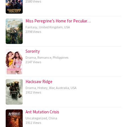
2580 Views
Miss Peregrine’s Home for Peculiar…
Fantasy
,
United Kingdom
,
USA
2398 Views
Sorority
Drama
,
Romance
,
Philippines
2147 Views
Hacksaw Ridge
Drama
,
History
,
War
,
Australia
,
USA
1912 Views
Ant Mutation Crisis
Uncategorized
,
China
1911 Views