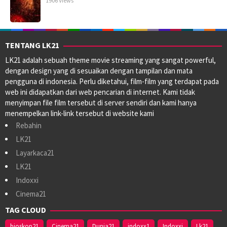
1906 Views
TENTANG LK21
LK21 adalah sebuah theme movie streaming yang sangat powerful,
dengan design yang di sesuaikan dengan tampilan dan mata
pengguna di indonesia. Perlu diketahui, film-film yang terdapat pada
web ini didapatkan dari web pencarian di internet. Kami tidak
menyimpan file film tersebut di server sendiri dan kami hanya
menempelkan link-link tersebut di website kami
Rebahin
LK21
Layarkaca21
LK21
Indoxxi
Cinema21
TAG CLOUD
bioskop21
Cinema21
Dunia21
indoxx1
Indoxxi
Lk21