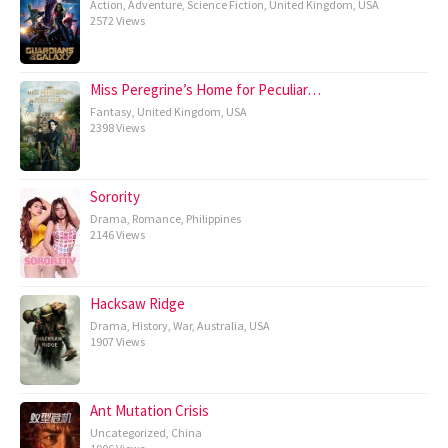
Action
,
Adventure
,
Science Fiction
,
United Kingdom
,
USA
2572 Views
Miss Peregrine’s Home for Peculiar…
Fantasy
,
United Kingdom
,
USA
2398 Views
Sorority
Drama
,
Romance
,
Philippines
2146 Views
Hacksaw Ridge
Drama
,
History
,
War
,
Australia
,
USA
1907 Views
Ant Mutation Crisis
Uncategorized
,
China